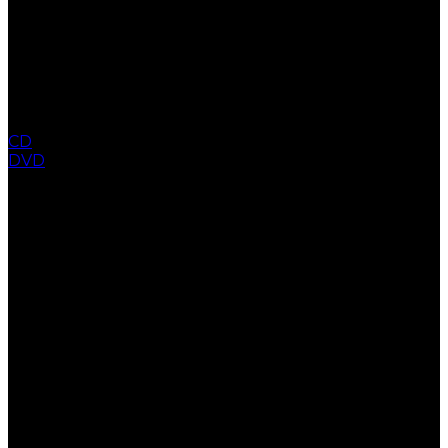
CD
DVD
COLLECTION