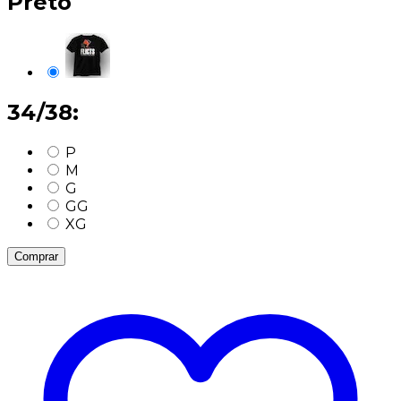
Preto
34/38:
P
M
G
GG
XG
Comprar