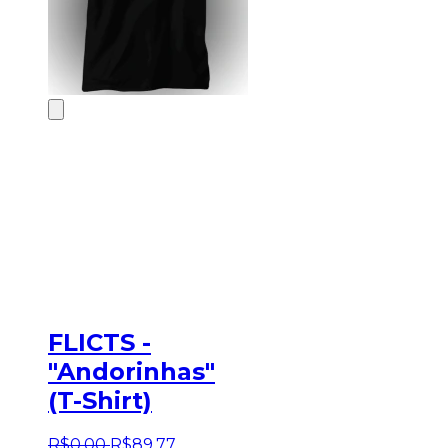
FLICTS -
"Andorinhas"
(T-Shirt)
R$
0
,
00
R$
89
,
77