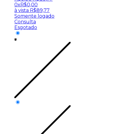
0x
R$
0,00
à vista
R$
89,77
Somente logado
Consulta
Esgotado