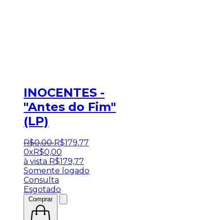
INOCENTES -
"Antes do Fim"
(LP)
R$
0
,
00
R$
179
,
77
0x
R$
0,00
à vista
R$
179,77
Somente logado
Consulta
Esgotado
Comprar