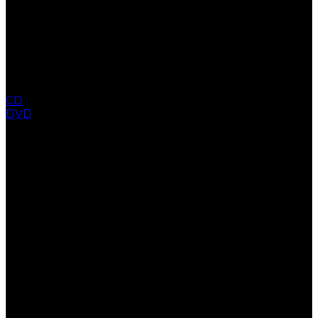
CD
DVD
COLLECTION