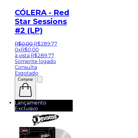
CÓLERA - Red
Star Sessions
#2 (LP)
R$
0
,
00
R$
289
,
77
0x
R$
0,00
à vista
R$
289,77
Somente logado
Consulta
Esgotado
Comprar