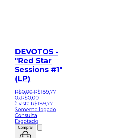
DEVOTOS -
"Red Star
Sessions #1"
(LP)
R$
0
,
00
R$
189
,
77
0x
R$
0,00
à vista
R$
189,77
Somente logado
Consulta
Esgotado
Comprar