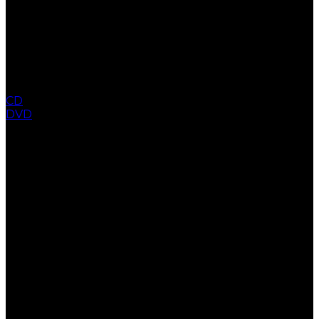
CD
DVD
COLLECTION