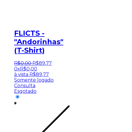
FLICTS -
"Andorinhas"
(T-Shirt)
R$
0
,
00
R$
89
,
77
0x
R$
0,00
à vista
R$
89,77
Somente logado
Consulta
Esgotado