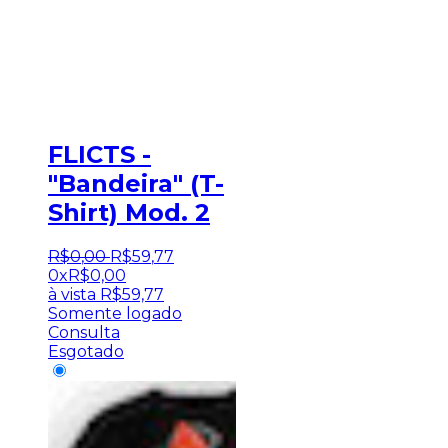
FLICTS -
"Bandeira" (T-
Shirt) Mod. 2
R$
0
,
00
R$
59
,
77
0x
R$
0,00
à vista
R$
59,77
Somente logado
Consulta
Esgotado