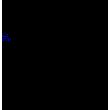
CD
DVD
COLLECTION