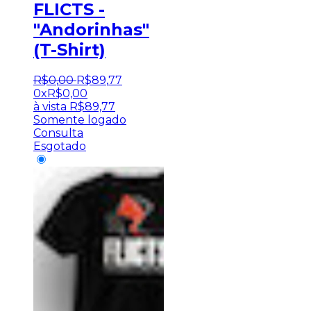
FLICTS -
"Andorinhas"
(T-Shirt)
R$
0
,
00
R$
89
,
77
0x
R$
0,00
à vista
R$
89,77
Somente logado
Consulta
Esgotado