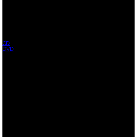
CD
DVD
COLLECTION