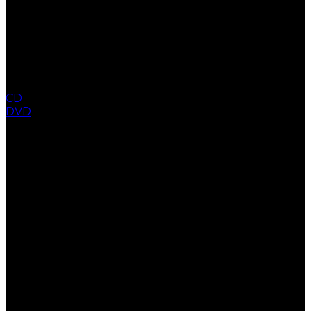
CD
DVD
COLLECTION