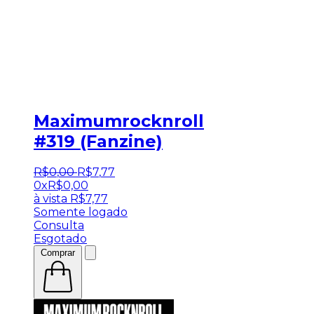
Maximumrocknroll
#319 (Fanzine)
R$
0
,
00
R$
7
,
77
0x
R$
0,00
à vista
R$
7,77
Somente logado
Consulta
Esgotado
Comprar