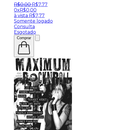
R$
0
,
00
R$
7
,
77
0x
R$
0,00
à vista
R$
7,77
Somente logado
Consulta
Esgotado
Comprar