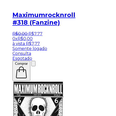
Maximumrocknroll
#318 (Fanzine)
R$
0
,
00
R$
7
,
77
0x
R$
0,00
à vista
R$
7,77
Somente logado
Consulta
Esgotado
Comprar