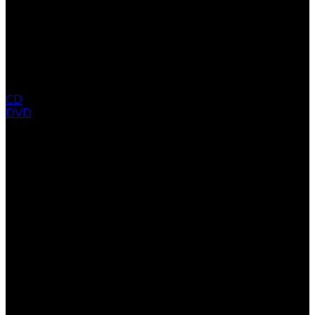
CD
DVD
COLLECTION