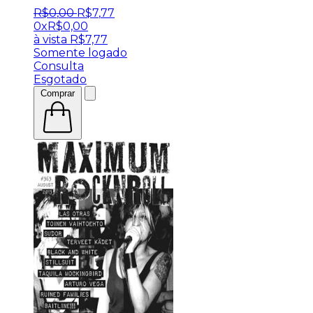
R$
0
,
00
R$
7
,
77
0x
R$
0,00
à vista
R$
7,77
Somente logado
Consulta
Esgotado
Comprar