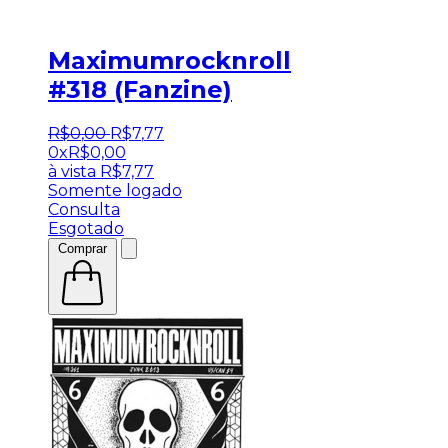
Maximumrocknroll
#318 (Fanzine)
R$
0
,
00
R$
7
,
77
0x
R$
0,00
à vista
R$
7,77
Somente logado
Consulta
Esgotado
Comprar