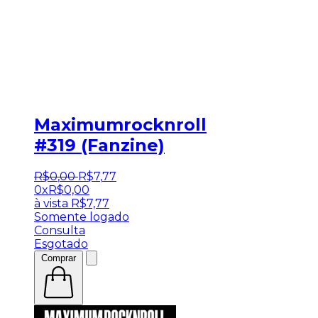
Maximumrocknroll
#319 (Fanzine)
R$
0
,
00
R$
7
,
77
0x
R$
0,00
à vista
R$
7,77
Somente logado
Consulta
Esgotado
Comprar