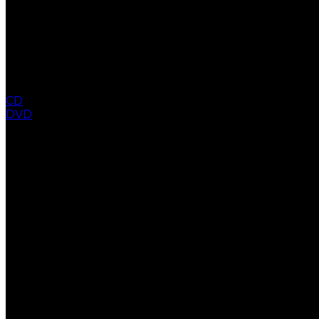
CD
DVD
COLLECTION