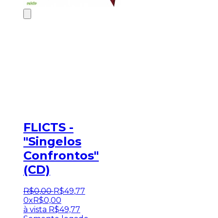
FLICTS -
"Singelos
Confrontos"
(CD)
R$
0
,
00
R$
49
,
77
0x
R$
0,00
à vista
R$
49,77