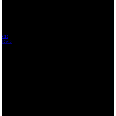
CD
DVD
COLLECTION