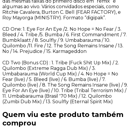
das mesmas faixas do primeiro disco em “remix” e
algumas ao vivo. Vários convidados especiais, como
Ritchie Cavalera, Burton C. Bell (FEAR FACTORY), e
Roy Mayorga (MINISTRY). Formato “digipak”.
CD One: 1. Eye For An Eye /2. No Hope = No Fear / 3.
Bleed / 4. Tribe /5. Bumba / 6. First Commandment / 7.
Bumbklaatt / 8. Soulfly / 9. Umbabarauma / 10.
Quilombo /11. Fire / 12. The Song Remains Insane / 13.
No / 14. Prejudice / 15. Karmageddon
CD Two (Bonus CD) : 1. Tribe (Fuck Shit Up Mix) / 2.
Quilombo (Extreme Ragga Dub Mix) / 3.
Umbabarauma (World Cup Mix) / 4. No Hope = No
Fear (live) / 5. Bleed (live) / 6. Bumba (live) / 7.
Quilombo (live) / 8. The Song Remains Insane (live) / 9.
Eye For An Eye (live) / 10. Tribe (Tribal Terrorism Mix) /
11. Umbabarauma (Brasil '70 Mix) / 12. Quilombo
(Zumbi Dub Mix) / 13. Soulfly (Eternal Spirit Mix)
Quem viu este produto também
comprou