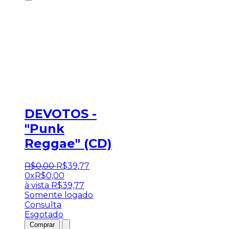
DEVOTOS -
"Punk
Reggae" (CD)
R$
0
,
00
R$
39
,
77
0x
R$
0,00
à vista
R$
39,77
Somente logado
Consulta
Esgotado
Comprar