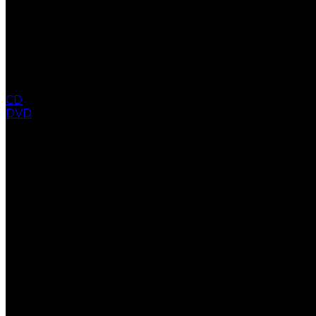
CD
DVD
COLLECTION