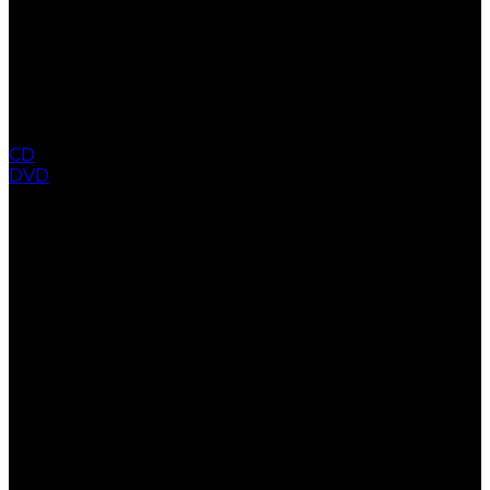
CD
DVD
COLLECTION