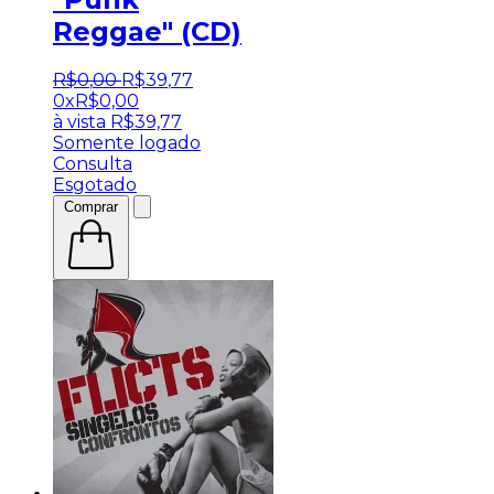
Reggae" (CD)
R$
0
,
00
R$
39
,
77
0x
R$
0,00
à vista
R$
39,77
Somente logado
Consulta
Esgotado
Comprar