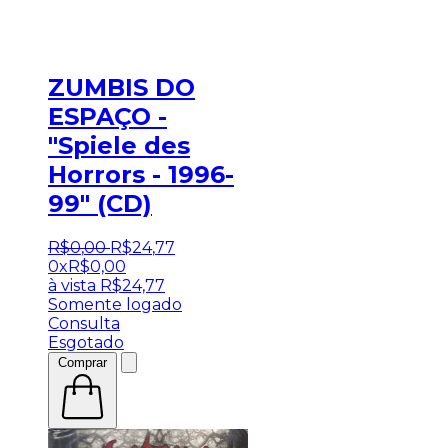
ZUMBIS DO
ESPAÇO -
"Spiele des
Horrors - 1996-
99" (CD)
R$
0
,
00
R$
24
,
77
0x
R$
0,00
à vista
R$
24,77
Somente logado
Consulta
Esgotado
Comprar