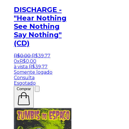
DISCHARGE -
"Hear Nothing
See Nothing
Say Nothing"
(CD)
R$
0
,
00
R$
39
,
77
0x
R$
0,00
à vista
R$
39,77
Somente logado
Consulta
Esgotado
Comprar