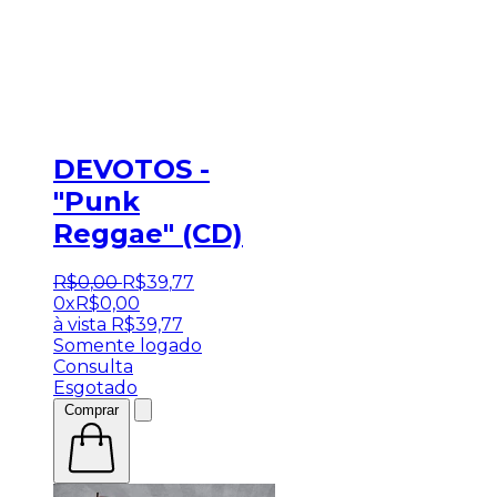
DEVOTOS -
"Punk
Reggae" (CD)
R$
0
,
00
R$
39
,
77
0x
R$
0,00
à vista
R$
39,77
Somente logado
Consulta
Esgotado
Comprar