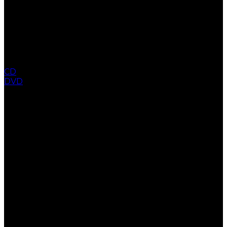
CD
DVD
COLLECTION