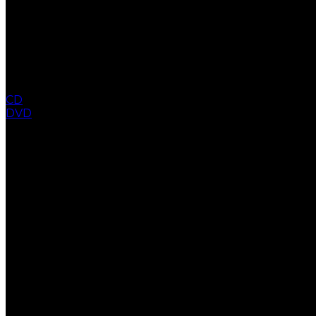
CD
DVD
COLLECTION