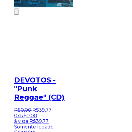
DEVOTOS -
"Punk
Reggae" (CD)
R$
0
,
00
R$
39
,
77
0x
R$
0,00
à vista
R$
39,77
Somente logado