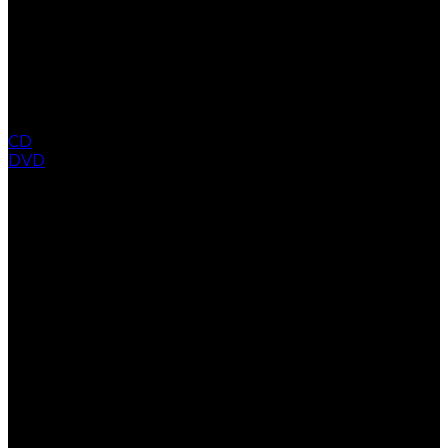
CD
DVD
COLLECTION