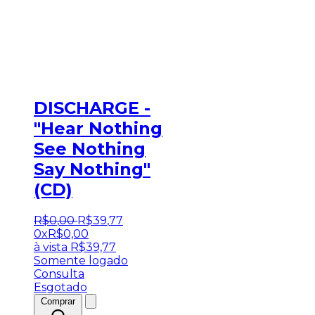
DISCHARGE -
"Hear Nothing
See Nothing
Say Nothing"
(CD)
R$
0
,
00
R$
39
,
77
0x
R$
0,00
à vista
R$
39,77
Somente logado
Consulta
Esgotado
Comprar