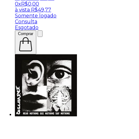
0x
R$
0,00
à vista
R$
49,77
Somente logado
Consulta
Esgotado
Comprar