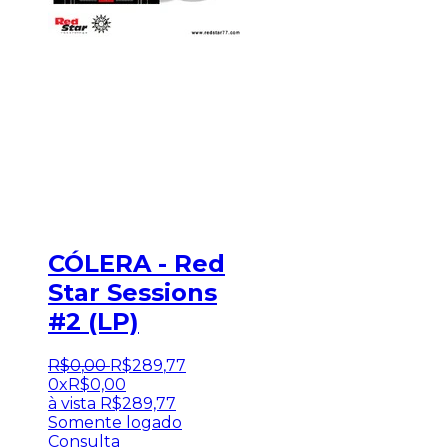
CÓLERA - Red
Star Sessions
#2 (LP)
R$
0
,
00
R$
289
,
77
0x
R$
0,00
à vista
R$
289,77
Somente logado
Consulta