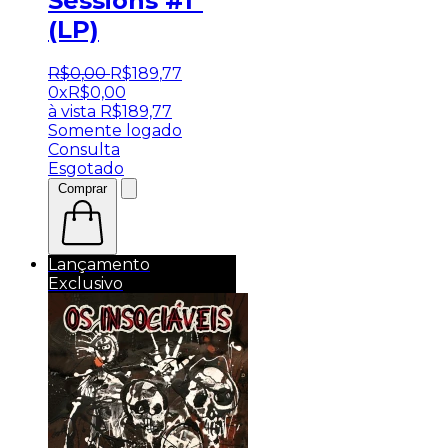
Sessions #1"
(LP)
R$
0
,
00
R$
189
,
77
0x
R$
0,00
à vista
R$
189,77
Somente logado
Consulta
Esgotado
Comprar