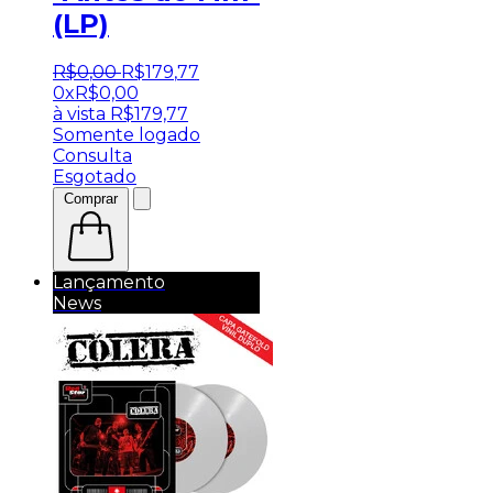
(LP)
R$
0
,
00
R$
179
,
77
0x
R$
0,00
à vista
R$
179,77
Somente logado
Consulta
Esgotado
Comprar