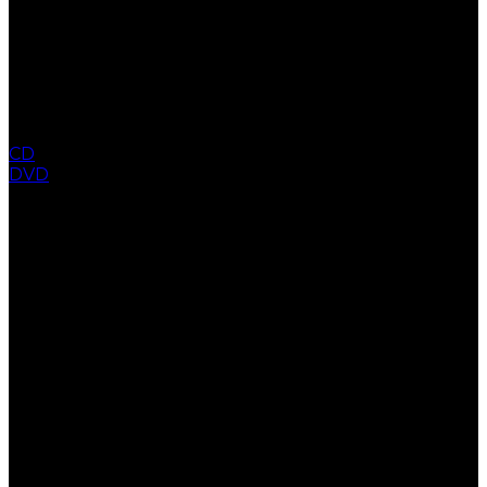
CD
DVD
COLLECTION