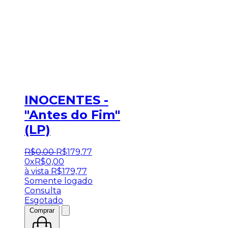
INOCENTES -
"Antes do Fim"
(LP)
R$
0
,
00
R$
179
,
77
0x
R$
0,00
à vista
R$
179,77
Somente logado
Consulta
Esgotado
Comprar