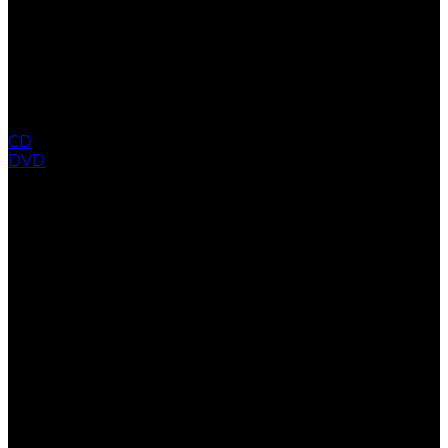
CD
DVD
COLLECTION