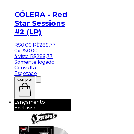
CÓLERA - Red
Star Sessions
#2 (LP)
R$
0
,
00
R$
289
,
77
0x
R$
0,00
à vista
R$
289,77
Somente logado
Consulta
Esgotado
Comprar