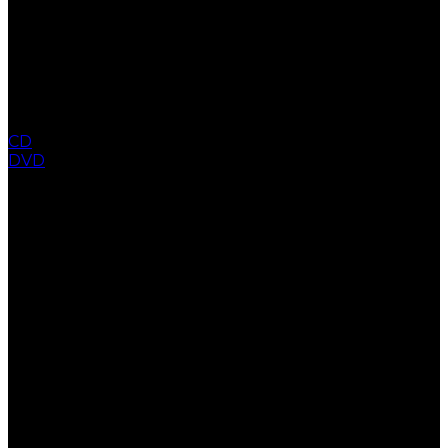
CD
DVD
COLLECTION