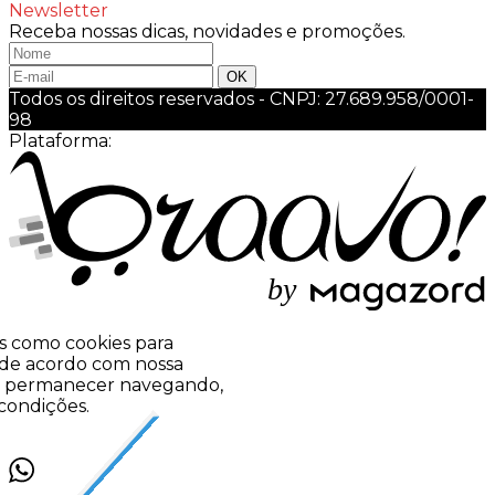
Newsletter
Receba nossas dicas, novidades e promoções.
Todos os direitos reservados
-
CNPJ: 27.689.958/0001-
98
Plataforma:
b
y
ias como cookies para
 de acordo com nossa
 Ao permanecer navegando,
condições.