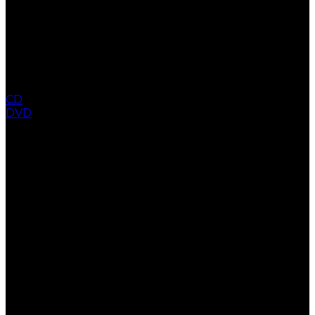
CD
DVD
COLLECTION