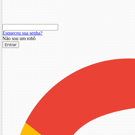
Esqueceu sua senha?
Não sou um robô
Entrar