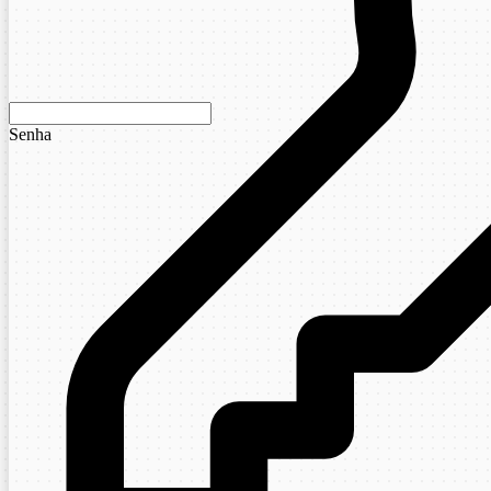
Senha