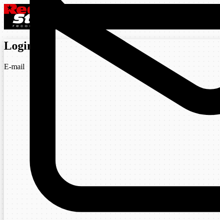
Login
E-mail