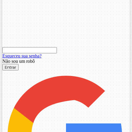
Esqueceu sua senha?
Não sou um robô
Entrar