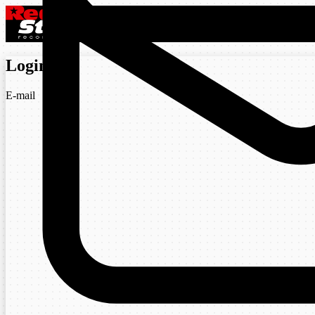
Login
E-mail